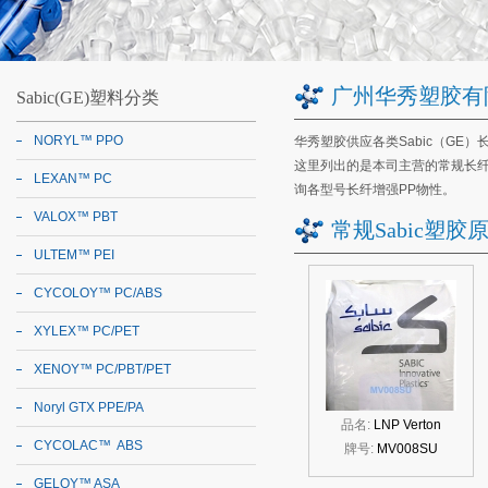
广州华秀塑胶有
Sabic(GE)塑料分类
NORYL™ PPO
华秀塑胶供应各类Sabic（GE）
这里列出的是本司主营的常规
长
LEXAN™ PC
询各型号
长纤增强PP
物性。
VALOX™ PBT
常规Sabic塑胶
ULTEM™ PEI
CYCOLOY™ PC/ABS
XYLEX™ PC/PET
XENOY™ PC/PBT/PET
Noryl GTX PPE/PA
品名:
LNP Verton
CYCOLAC™ ABS
牌号:
MV008SU
GELOY™ ASA