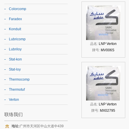
Colorcomp
Faradex
Konduit
Lubricomp
品名:
LNP Verton
Lubriloy
牌号:
MV006S
Stat-kon
Stat-loy
Thermocomp
Thermotuf
Verton
品名:
LNP Verton
牌号:
MX02795
联络我们
地址:
广州市天河区中山大道中439