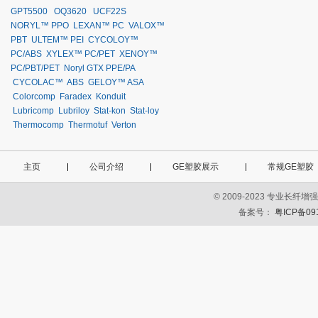
GPT5500
OQ3620
UCF22S
NORYL™ PPO
LEXAN™ PC
VALOX™
PBT
ULTEM™ PEI
CYCOLOY™
PC/ABS
XYLEX™ PC/PET
XENOY™
PC/PBT/PET
Noryl GTX PPE/PA
CYCOLAC™ ABS
GELOY™ ASA
Colorcomp
Faradex
Konduit
Lubricomp
Lubriloy
Stat-kon
Stat-loy
Thermocomp
Thermotuf
Verton
主页
公司介绍
GE塑胶展示
常规GE塑胶
© 2009-2023 专业长
备案号：
粤ICP备09