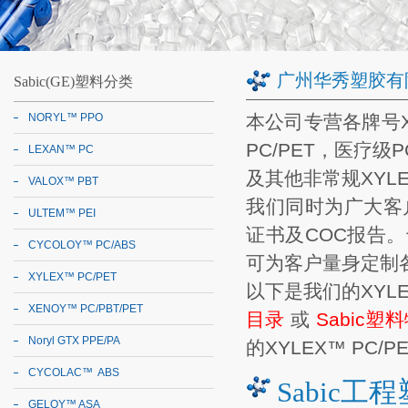
广州华秀塑胶有
Sabic(GE)塑料分类
NORYL™ PPO
本公司专营各牌号XY
PC/PET
，
医疗级PC
LEXAN™ PC
及其他非常规XYLEX
VALOX™ PBT
我们同时为广大客
ULTEM™ PEI
证书及COC报告
CYCOLOY™ PC/ABS
可为客户量身定制
XYLEX™ PC/PET
以下是我们的
XYL
XENOY™ PC/PBT/PET
目录
或
Sabic塑
Noryl GTX PPE/PA
的
XYLEX™ PC/P
CYCOLAC™ ABS
Sabic工
GELOY™ ASA