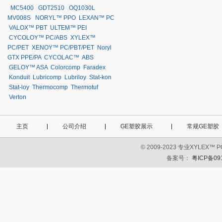
MC5400
GDT2510
OQ1030L
MV008S
NORYL™ PPO
LEXAN™ PC
VALOX™ PBT
ULTEM™ PEI
CYCOLOY™ PC/ABS
XYLEX™
PC/PET
XENOY™ PC/PBT/PET
Noryl
GTX PPE/PA
CYCOLAC™ ABS
GELOY™ ASA
Colorcomp
Faradex
Konduit
Lubricomp
Lubriloy
Stat-kon
Stat-loy
Thermocomp
Thermotuf
Verton
主页
公司介绍
GE塑胶展示
常规GE塑胶
© 2009-2023 专业XYLE
备案号：
粤ICP备09