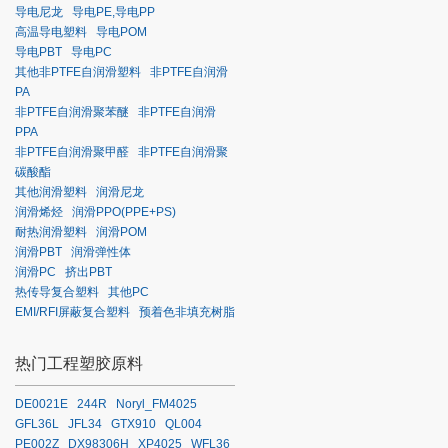
导电尼龙
导电PE,导电PP
高温导电塑料
导电POM
导电PBT
导电PC
其他非PTFE自润滑塑料
非PTFE自润滑
PA
非PTFE自润滑聚苯醚
非PTFE自润滑
PPA
非PTFE自润滑聚甲醛
非PTFE自润滑聚
碳酸酯
其他润滑塑料
润滑尼龙
润滑烯烃
润滑PPO(PPE+PS)
耐热润滑塑料
润滑POM
润滑PBT
润滑弹性体
润滑PC
挤出PBT
热传导复合塑料
其他PC
EMI/RFI屏蔽复合塑料
预着色非填充树脂
热门工程塑胶原料
DE0021E
244R
Noryl_FM4025
GFL36L
JFL34
GTX910
QL004
PE002Z
DX98306H
XP4025
WFL36