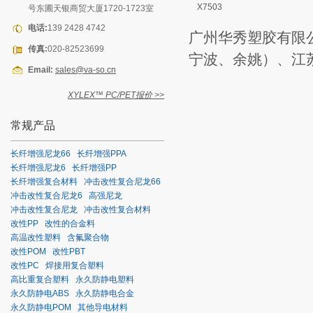
X7503
号东圃天银商贸大厦1720-1723室
电话:
139 2428 4742
广州华秀塑胶有限
传真:
020-82523699
宁波、余姚）、江
Email:
sales@va-so.cn
XYLEX™ PC/PET报价 >>
常规产品
长纤增强尼龙66
长纤增强PPA
长纤增强尼龙6
长纤增强PP
长纤增强复合材料
冲击改性复合尼龙66
冲击改性复合尼龙6
高强尼龙
冲击改性复合尼龙
冲击改性复合材料
改性PP
改性的合金料
高温改性塑料
含氟聚合物
改性POM
改性PBT
改性PC
焊接用复合塑料
高比重复合塑料
永久防静电塑料
永久防静电ABS
永久防静电合金
永久防静电POM
其他导电材料