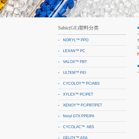
Sabic(GE)塑料分类
NORYL™ PPO
LEXAN™ PC
VALOX™ PBT
ULTEM™ PEI
CYCOLOY™ PC/ABS
XYLEX™ PC/PET
XENOY™ PC/PBT/PET
Noryl GTX PPE/PA
CYCOLAC™ ABS
GELOY™ ASA