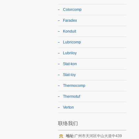
Colorcomp
Faradex
Konduit
Lubricomp
Lubriloy
Stat-kon
Stat-loy
Thermocomp
Thermotuf
Verton
联络我们
地址:
广州市天河区中山大道中439