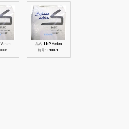
Verton
品名:
LNP Verton
V008
牌号:
E9007E