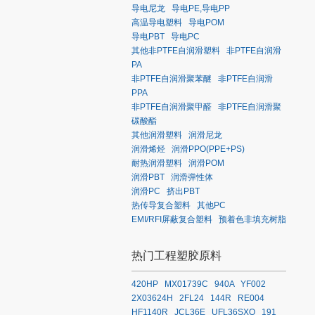
导电尼龙
导电PE,导电PP
高温导电塑料
导电POM
导电PBT
导电PC
其他非PTFE自润滑塑料
非PTFE自润滑
PA
非PTFE自润滑聚苯醚
非PTFE自润滑
PPA
非PTFE自润滑聚甲醛
非PTFE自润滑聚
碳酸酯
其他润滑塑料
润滑尼龙
润滑烯烃
润滑PPO(PPE+PS)
耐热润滑塑料
润滑POM
润滑PBT
润滑弹性体
润滑PC
挤出PBT
热传导复合塑料
其他PC
EMI/RFI屏蔽复合塑料
预着色非填充树脂
热门工程塑胶原料
420HP
MX01739C
940A
YF002
2X03624H
2FL24
144R
RE004
HF1140R
JCL36E
UFL36SXQ
191