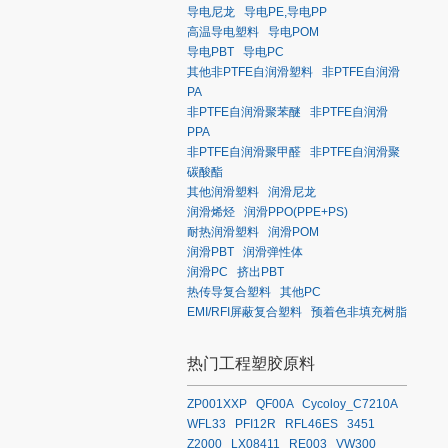
导电尼龙
导电PE,导电PP
高温导电塑料
导电POM
导电PBT
导电PC
其他非PTFE自润滑塑料
非PTFE自润滑
PA
非PTFE自润滑聚苯醚
非PTFE自润滑
PPA
非PTFE自润滑聚甲醛
非PTFE自润滑聚
碳酸酯
其他润滑塑料
润滑尼龙
润滑烯烃
润滑PPO(PPE+PS)
耐热润滑塑料
润滑POM
润滑PBT
润滑弹性体
润滑PC
挤出PBT
热传导复合塑料
其他PC
EMI/RFI屏蔽复合塑料
预着色非填充树脂
热门工程塑胶原料
ZP001XXP
QF00A
Cycoloy_C7210A
WFL33
PFI12R
RFL46ES
3451
Z2000
LX08411
RE003
VW300