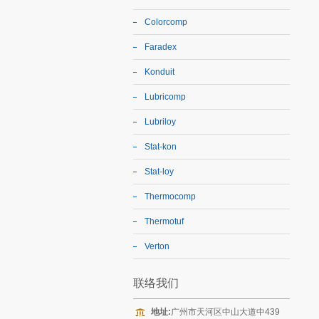
Colorcomp
Faradex
Konduit
Lubricomp
Lubriloy
Stat-kon
Stat-loy
Thermocomp
Thermotuf
Verton
联络我们
地址:
广州市天河区中山大道中439