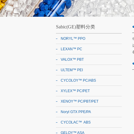
Sabic(GE)塑料分类
NORYL™ PPO
LEXAN™ PC
VALOX™ PBT
ULTEM™ PEI
CYCOLOY™ PC/ABS
XYLEX™ PC/PET
XENOY™ PC/PBT/PET
Noryl GTX PPE/PA
CYCOLAC™ ABS
GELOY™ ASA