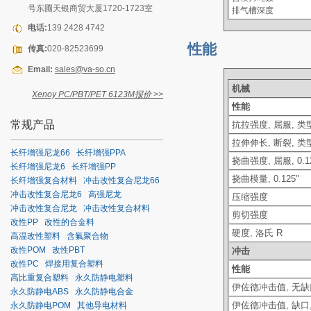
号东圃天银商贸大厦1720-1723室
排气槽深度          
电话:
139 2428 4742
性能
传真:
020-82523699
Email:
sales@va-so.cn
机械
Xenoy PC/PBT/PET 6123M报价 >>
性能
常规产品
抗拉强度
, 屈服, 类型 
拉伸伸长
, 断裂, 类型
长纤增强尼龙66
长纤增强PPA
挠曲强度
, 屈服, 0.1
长纤增强尼龙6
长纤增强PP
挠曲模量
, 0.125"
长纤增强复合材料
冲击改性复合尼龙66
冲击改性复合尼龙6
高强尼龙
压缩强度
冲击改性复合尼龙
冲击改性复合材料
剪切强度
改性PP
改性的合金料
硬度
, 洛氏 R
高温改性塑料
含氟聚合物
改性POM
改性PBT
冲击
改性PC
焊接用复合塑料
性能
高比重复合塑料
永久防静电塑料
伊佐德冲击值
, 无缺
永久防静电ABS
永久防静电合金
伊佐德冲击值
, 缺口
永久防静电POM
其他导电材料