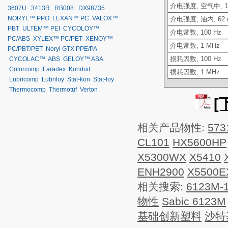
介电强度
, 空气中, 1
3607U
3413R
RB008
DX98735
NORYL™ PPO
LEXAN™ PC
VALOX™
介电强度
, 油内, 62 
PBT
ULTEM™ PEI
CYCOLOY™
介电常数
, 100 Hz
PC/ABS
XYLEX™ PC/PET
XENOY™
介电常数
, 1 MHz
PC/PBT/PET
Noryl GTX PPE/PA
损耗因数
, 100 Hz
CYCOLAC™ ABS
GELOY™ ASA
Colorcomp
Faradex
Konduit
损耗因数
, 1 MHz
Lubricomp
Lubriloy
Stat-kon
Stat-loy
Thermocomp
Thermotuf
Verton
[
相关产品物性:
573
CL101
HX5600HP
X5300WX
X5410
ENH2900
X5500E
相关搜索:
6123M-
物性
Sabic 6123M
基础创新塑料
沙特