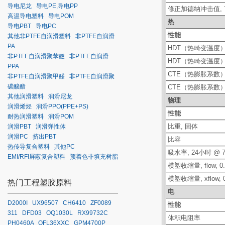
导电尼龙
导电PE,导电PP
修正加德纳冲击值
,
高温导电塑料
导电POM
热
导电PBT
导电PC
性能
其他非PTFE自润滑塑料
非PTFE自润滑
PA
HDT
（热畸变温度
非PTFE自润滑聚苯醚
非PTFE自润滑
HDT
（热畸变温度
PPA
CTE（热膨胀系数）, f
非PTFE自润滑聚甲醛
非PTFE自润滑聚
碳酸酯
CTE（热膨胀系数）, f
其他润滑塑料
润滑尼龙
物理
润滑烯烃
润滑PPO(PPE+PS)
性能
耐热润滑塑料
润滑POM
比重
, 固体
润滑PBT
润滑弹性体
润滑PC
挤出PBT
比容
热传导复合塑料
其他PC
吸水率
, 24小时 @ 
EMI/RFI屏蔽复合塑料
预着色非填充树脂
模塑收缩量
, flow, 0
模塑收缩量
, xflow,
热门工程塑胶原料
电
D2000I
UX96507
CH6410
ZF0089
性能
311
DFD03
OQ1030L
RX99732C
体积电阻率
PH0460A
OFL36XXC
GPM4700P