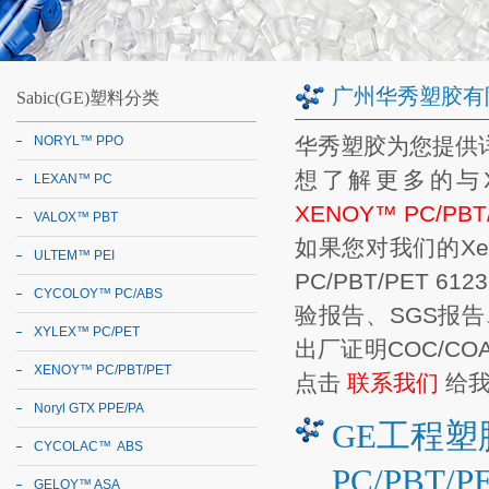
广州华秀塑胶有
Sabic(GE)塑料分类
NORYL™ PPO
华秀塑胶
为您提供
想了解更多的与
LEXAN™ PC
XENOY™ PC/PB
VALOX™ PBT
如果您对我们的
Xe
ULTEM™ PEI
PC/PBT/PET 612
CYCOLOY™ PC/ABS
验报告
、
SGS报告
XYLEX™ PC/PET
出厂证明COC/CO
XENOY™ PC/PBT/PET
点击
联系我们
给我
Noryl GTX PPE/PA
GE工程
CYCOLAC™ ABS
PC/PBT/P
GELOY™ ASA