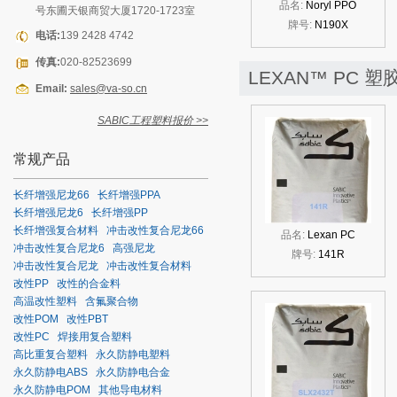
品名:
Noryl PPO
号东圃天银商贸大厦1720-1723室
牌号:
N190X
电话:
139 2428 4742
传真:
020-82523699
LEXAN™ PC 
Email:
sales@va-so.cn
SABIC工程塑料报价 >>
常规产品
长纤增强尼龙66
长纤增强PPA
长纤增强尼龙6
长纤增强PP
长纤增强复合材料
冲击改性复合尼龙66
品名:
Lexan PC
冲击改性复合尼龙6
高强尼龙
牌号:
141R
冲击改性复合尼龙
冲击改性复合材料
改性PP
改性的合金料
高温改性塑料
含氟聚合物
改性POM
改性PBT
改性PC
焊接用复合塑料
高比重复合塑料
永久防静电塑料
永久防静电ABS
永久防静电合金
永久防静电POM
其他导电材料