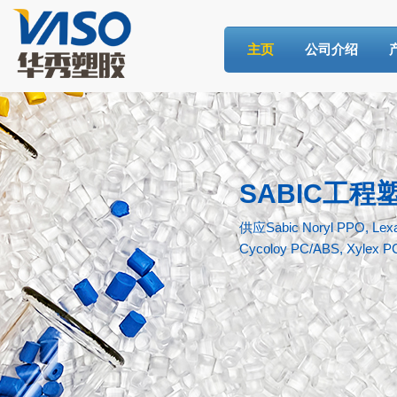
主页
公司介绍
SABIC工程
供应Sabic Noryl PPO, Lexan
Cycoloy PC/ABS, Xylex P