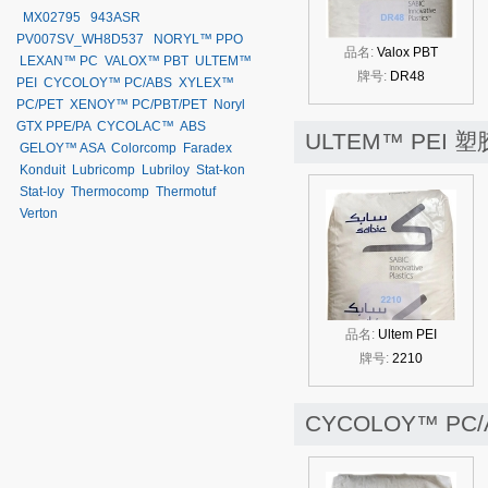
MX02795
943ASR
PV007SV_WH8D537
NORYL™ PPO
品名:
Valox PBT
LEXAN™ PC
VALOX™ PBT
ULTEM™
牌号:
DR48
PEI
CYCOLOY™ PC/ABS
XYLEX™
PC/PET
XENOY™ PC/PBT/PET
Noryl
GTX PPE/PA
CYCOLAC™ ABS
ULTEM™ PEI 
GELOY™ ASA
Colorcomp
Faradex
Konduit
Lubricomp
Lubriloy
Stat-kon
Stat-loy
Thermocomp
Thermotuf
Verton
品名:
Ultem PEI
牌号:
2210
CYCOLOY™ PC