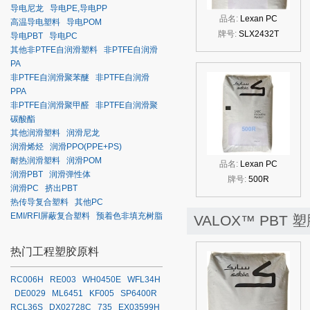
导电尼龙
导电PE,导电PP
品名:
Lexan PC
高温导电塑料
导电POM
牌号:
SLX2432T
导电PBT
导电PC
其他非PTFE自润滑塑料
非PTFE自润滑
PA
非PTFE自润滑聚苯醚
非PTFE自润滑
PPA
非PTFE自润滑聚甲醛
非PTFE自润滑聚
碳酸酯
其他润滑塑料
润滑尼龙
润滑烯烃
润滑PPO(PPE+PS)
耐热润滑塑料
润滑POM
品名:
Lexan PC
润滑PBT
润滑弹性体
牌号:
500R
润滑PC
挤出PBT
热传导复合塑料
其他PC
EMI/RFI屏蔽复合塑料
预着色非填充树脂
VALOX™ PBT 
热门工程塑胶原料
RC006H
RE003
WH0450E
WFL34H
DE0029
ML6451
KF005
SP6400R
RCL36S
DX02728C
735
EX03599H