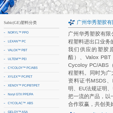
广州华秀塑胶有
Sabic(GE)塑料分类
NORYL™ PPO
广州华秀塑胶有限
程塑料
进出口业务
LEXAN™ PC
我们供应的塑胶
VALOX™ PBT
酯）、
Valox PBT
ULTEM™ PEI
Cycoloy PC/ABS
CYCOLOY™ PC/ABS
程塑料
。同时为广
XYLEX™ PC/PET
资料证书MSDS
、
XENOY™ PC/PBT/PET
明
、
EU法规证明
、
Noryl GTX PPE/PA
把一流的产品，以
合作双赢，共创美
CYCOLAC™ ABS
GELOY™ ASA